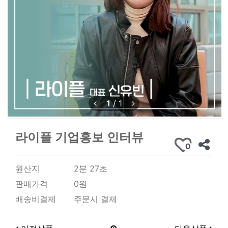
1
/
1
라이플 기업홍보 인터뷰
0
원산지
2분 27초
판매가격
0원
배송비결제
주문시 결제