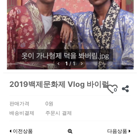
1
/
1
2019백제문화제 Vlog 바이럴
0
판매가격
0원
배송비결제
주문시 결제
이전상품
다음상품